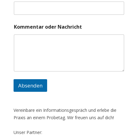
m
e
o
d
e
Kommentar oder Nachricht
r
K
o
m
m
e
n
t
a
r
Absenden
Vereinbare ein Informationsgespräch und erlebe die
Praxis an einem Probetag. Wir freuen uns auf dich!
Unser Partner: